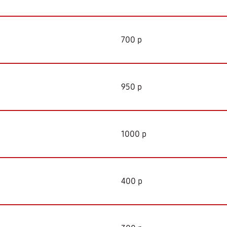
700 р
950 р
1000 р
400 р