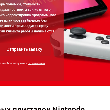
ера поломки, стоимости
диагностики, а также от того,
ько корректировка программного
нее планировать бюджет без
оимости производится сразу
асии клиента работы начинаются
Отправить заявку
е на обработку моих
персональных
ых приставок Nintendo