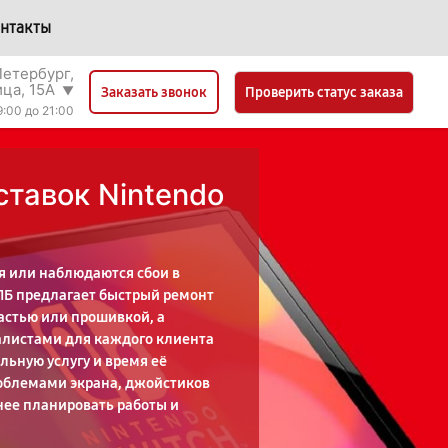
нтакты
етербург,
ица, 15А
▼
Проверить статус заказа
Заказать звонок
9:00 до 21:00
ставок Nintendo
я или наблюдаются сбои в
СПБ предлагает быстрый ремонт
астью или прошивкой, а
алистами для каждого клиента
ьную услугу и время её
роблемами экрана, джойстиков
нее планировать работы и