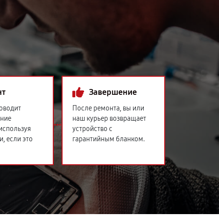
нт
Завершение
оводит
После ремонта, вы или
ение
наш курьер возвращает
 используя
устройство с
и, если это
гарантийным бланком.