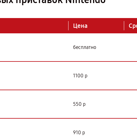
Цена
Ср
бесплатно
1100 р
550 р
910 р