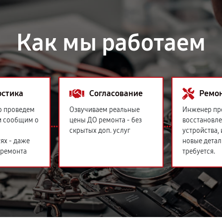
Как мы работаем
остика
Согласование
Ремо
о проведем
Озвучиваем реальные
Инженер пр
и сообщим о
цены ДО ремонта - без
восстановл
скрытых доп. услуг
устройства,
ях - даже
новые детал
 ремонта
требуется.