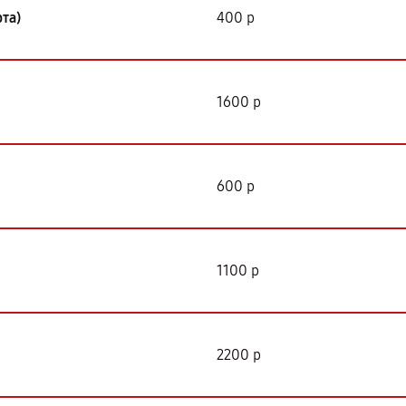
та)
400 р
1600 р
600 р
1100 р
2200 р